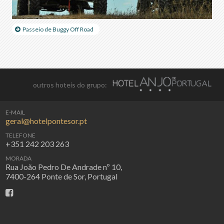
Passeio de Buggy Off Road
outros hoteis do grupo:
E-MAIL
geral@hotelpontesor.pt
TELEFONE
+351 242 203 263
MORADA
Rua João Pedro De Andrade nº 10,
7400-264 Ponte de Sor, Portugal