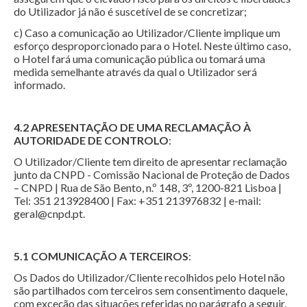
do Utilizador já não é suscetível de se concretizar;
c) Caso a comunicação ao Utilizador/Cliente implique um
esforço desproporcionado para o Hotel. Neste último caso,
o Hotel fará uma comunicação pública ou tomará uma
medida semelhante através da qual o Utilizador será
informado.
4.2 APRESENTAÇÃO DE UMA RECLAMAÇÃO À
AUTORIDADE DE CONTROLO
:
O Utilizador/Cliente tem direito de apresentar reclamação
junto da CNPD - Comissão Nacional de Proteção de Dados
– CNPD | Rua de São Bento, n.º 148, 3º, 1200-821 Lisboa |
Tel: 351 213928400 | Fax: +351 213976832 | e-mail:
geral@cnpd.pt.
5.1
COMUNICAÇÃO A TERCEIROS
:
Os Dados do Utilizador/Cliente recolhidos pelo Hotel não
são partilhados com terceiros sem consentimento daquele,
com exceção das situações referidas no parágrafo a seguir.